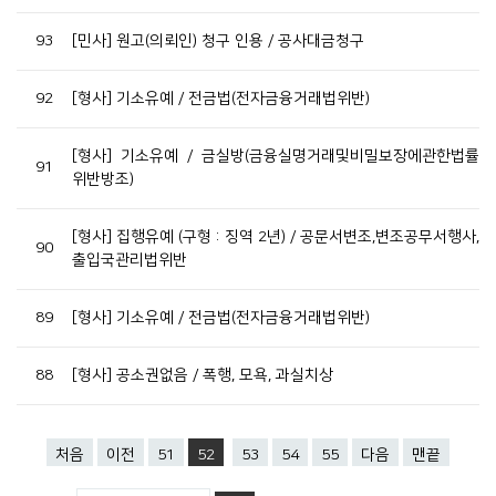
93
[민사] 원고(의뢰인) 청구 인용 / 공사대금청구
92
[형사] 기소유예 / 전금법(전자금융거래법위반)
[형사] 기소유예 / 금실방(금융실명거래및비밀보장에관한법률
91
위반방조)
[형사] 집행유예 (구형 : 징역 2년) / 공문서변조,변조공무서행사,
90
출입국관리법위반
89
[형사] 기소유예 / 전금법(전자금융거래법위반)
88
[형사] 공소권없음 / 폭행, 모욕, 과실치상
처음
이전
51
52
53
54
55
다음
맨끝