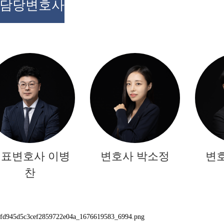
담당변호사
표변호사 이병
변호사 박소정
변
찬