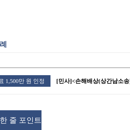
례
 1,500만 원 인정
[민사]ㅤㅤ<손해배상(상간남소송
한 줄 포인트