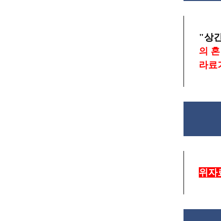
"상
의 
라료
위자료