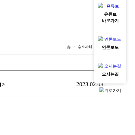
유튜브
바로가기
승소사례
승소사례
>
>
언론보도
오시는길
)>
2023.02.08.