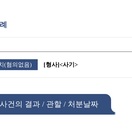
례
치(혐의없음)
[형사]ㅤㅤ<사기>
사건의 결과 / 관할 / 처분날짜