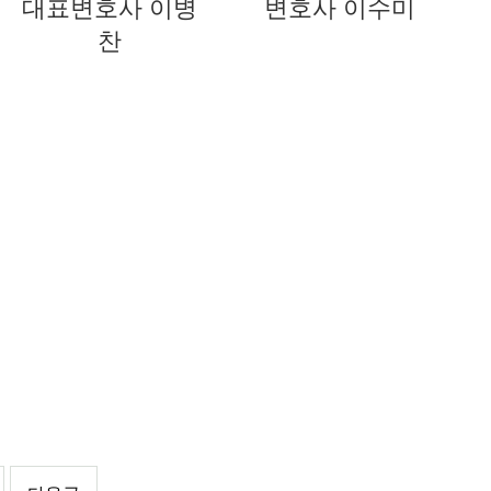
대표변호사 이병
변호사 이수미
찬